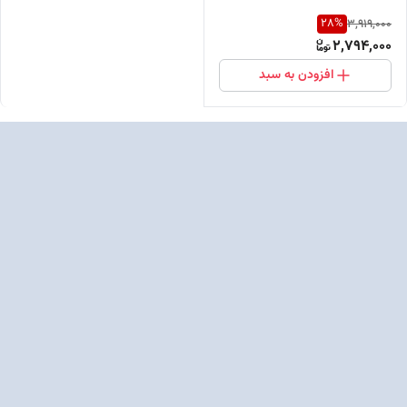
28
%
3,919,000
2,794,000
افزودن به سبد