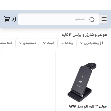
هولدر و شارژر وایرلس ۳ کاره
پربازدیدترین
برندها
قیمت
دسته‌بندی
فقط محصو
هولدر 3 کاره آکو مدل AW4