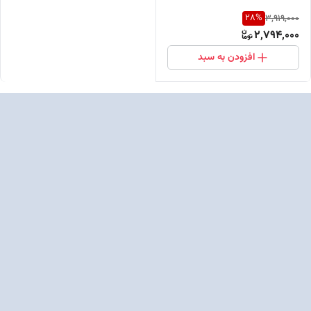
28
%
3,919,000
2,794,000
افزودن به سبد