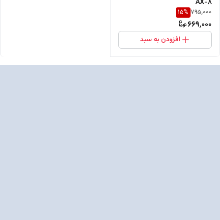
AX-8
15
%
795,000
669,000
افزودن به سبد