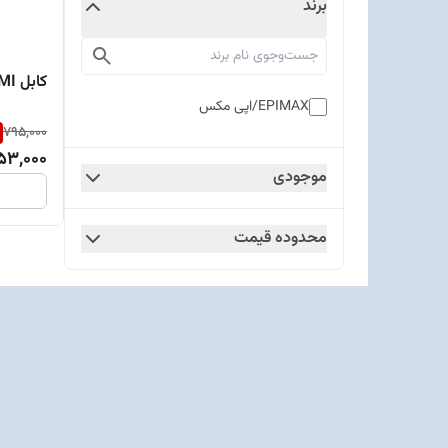
برند
کابل HDMI اپیمکس مدل EC-90
EPIMAX/اپی مکس
795,000
53,000
موجودی
محدوده قیمت