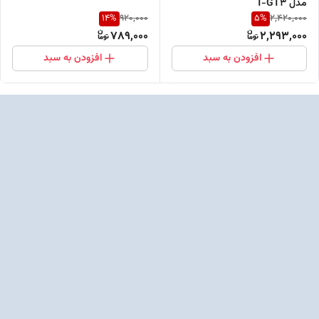
مدل T-GT3
14
%
5
%
920,000
2,420,000
789,000
2,293,000
افزودن به سبد
افزودن به سبد