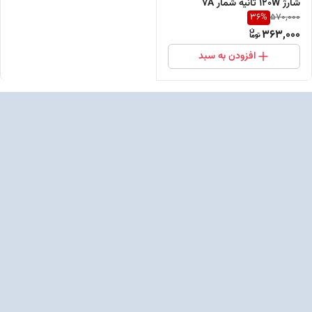
شارژ 120W ثانیه شمار 7A
36
%
570,000
363,000
افزودن به سبد