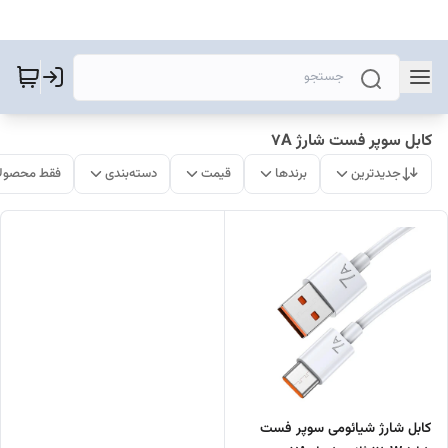
کابل سوپر فست شارژ 7A
جدیدترین
برندها
قیمت
دسته‌بندی
فقط محصولا
کابل شارژ شیائومی سوپر فست