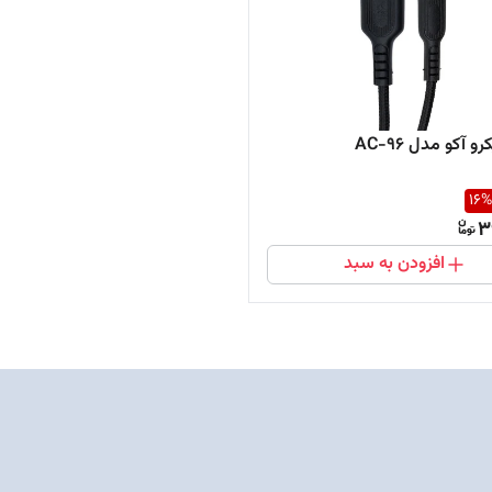
و آکو مدل AC-96
16
%
3
افزودن به سبد