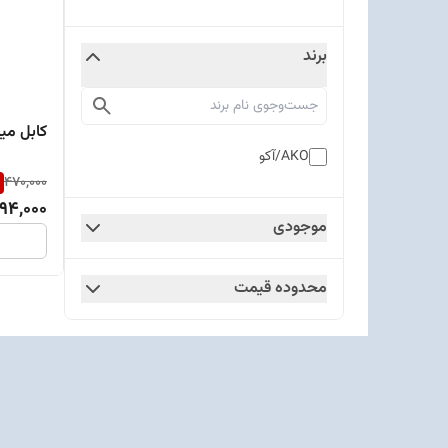
برند
کابل میکر
AKO/آکو
470,000
94,000
موجودی
محدوده قیمت