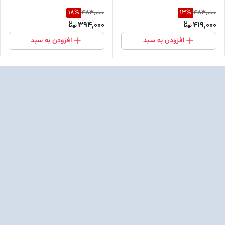
18
%
13
%
483,000
483,000
394,000
419,000
افزودن به سبد
افزودن به سبد