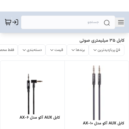
کابل 35 میلیمتری صوتی
پربازدیدترین
برندها
قیمت
دسته‌بندی
فقط محصو
کابل AUX آکو مدل AX-6
کابل AUX آکو مدل AX-10