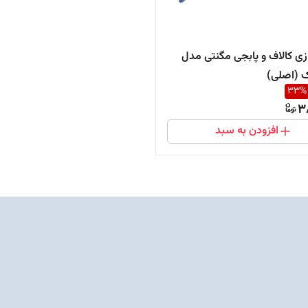
زی کالاف و پابجی مگنتی مدل
ک (اصلی)
33
%
3
افزودن به سبد