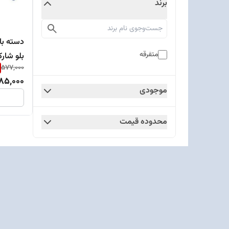
برند
دسته با
متفرقه
بلو شار
577,000
85,000
موجودی
محدوده قیمت