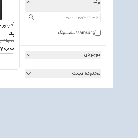
برند
samsung/سامسونگ
پک
,295,000
070,000
موجودی
محدوده قیمت