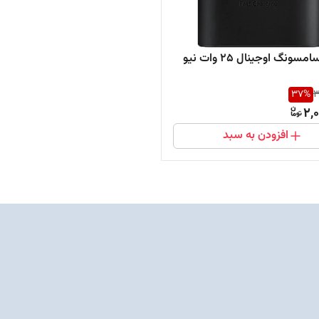
آداپتور سامسونگ اوجینال 25 وات نیو
37
%
3
2,
افزودن به سبد