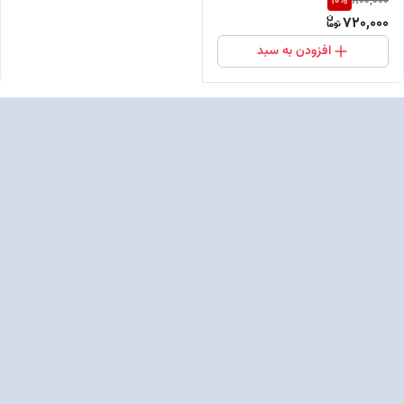
10
%
800,000
720,000
افزودن به سبد