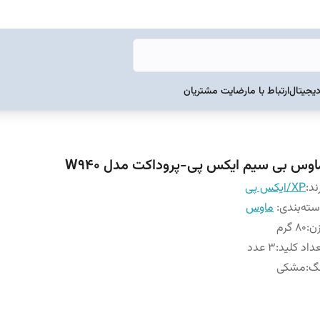
دیجیتال
ارتباط با ما
رضایت مشتریان
اوس بی سیم ایکس پی-پروداکت مدل W940
ند:
XP/ایکس پی
ته‌بندی
:
ماوس
ن
:
80 گرم
داد کلید
:
3 عدد
نگ
:
مشکی