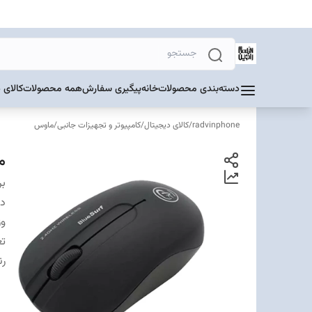
دسته‌بندی محصولات
خانه
پیگیری سفارش
همه محصولات
کالای 
radvinphone
/
کالای دیجیتال
/
کامپیوتر و تجهیزات جانبی
/
ماوس
م
بر
دس
وز
تع
ر