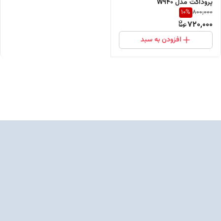
پروداکت مدل W940
10
%
800,000
720,000
افزودن به سبد