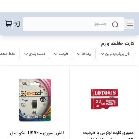
کارت حافظه و رم
پربازدیدترین
برندها
قیمت
دسته‌بندی
فقط محصو
مموری کارت لوتوس با ظرفیت
فلش مموری USB2.0 امکو مدل