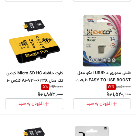
فلش مموری USB2.0 امکو مدل
کارت حافظه Micro SD HC کوئین
EASY TO USE BOOST ظرفیت
تک مدل A1-V30-633X کلاس 10
5
%
17
%
1,960,000
1,850,000
32 گیگابایت
استاندارد UHS-l U3 سرعت
1,853,000
1,520,000
95mbps ظرفیت 32 گیگابایت به
همراه آداپتور SD
افزودن به سبد
افزودن به سبد