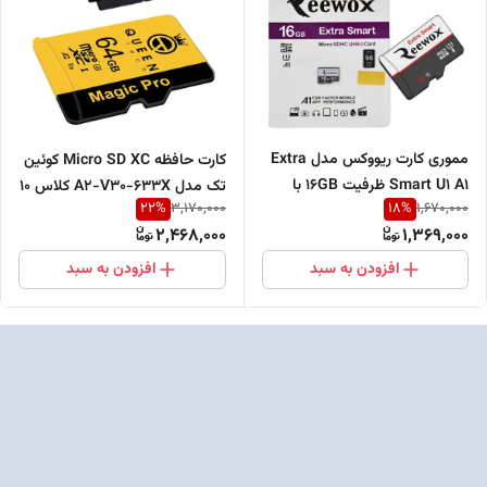
مموری کارت ریووکس مدل Extra
کارت حافظه Micro SD XC کوئین
Smart U1 A1 ظرفیت 16GB با
تک مدل A2-V30-633X کلاس 10
22
%
18
%
3,170,000
1,670,000
سرعت 98MB/S
استاندارد UHS-l U3 سرعت
2,468,000
1,369,000
95MBps ظرفیت 64 گیگابایت به
همراه آداپتور SD
افزودن به سبد
افزودن به سبد