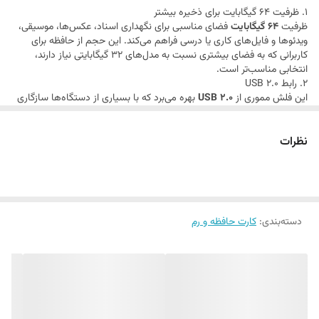
1. ظرفیت 64 گیگابایت برای ذخیره بیشتر
ظرفیت
64 گیگابایت
فضای مناسبی برای نگهداری اسناد، عکس‌ها، موسیقی،
ویدئوها و فایل‌های کاری یا درسی فراهم می‌کند. این حجم از حافظه برای
کاربرانی که به فضای بیشتری نسبت به مدل‌های 32 گیگابایتی نیاز دارند،
انتخابی مناسب‌تر است.
2. رابط USB 2.0
این فلش مموری از
USB 2.0
بهره می‌برد که با بسیاری از دستگاه‌ها سازگاری
دارد. اگرچه سرعت انتقال آن نسبت به USB 3.0 پایین‌تر است، اما برای
استفاده‌های عمومی، انتقال فایل‌های سبک تا متوسط و پخش محتوا روی
نظرات
دستگاه‌های مختلف کاملاً کاربردی است.
3. طراحی کوچک و قابل حمل
مدل
EASY TO USE BOOST
با طراحی جمع‌وجور و وزن کم، به‌راحتی قابل
حمل است و فضای کمی اشغال می‌کند. این ویژگی آن را برای استفاده روزانه
بسیار مناسب کرده است.
4. سازگاری گسترده
دسته‌بندی
:
کارت حافظه و رم
این فلش مموری را می‌توان برای استفاده در دستگاه‌های مختلف به کار برد، از
جمله:
کامپیوتر و لپ‌تاپ
تلویزیون و گیرنده دیجیتال
ضبط خودرو
دستگاه‌های پخش سازگار با USB
5. انتخابی اقتصادی و کاربردی