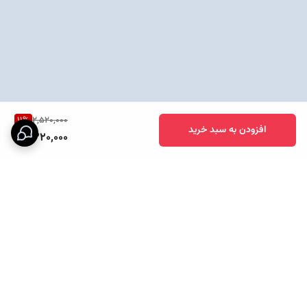
11
%
2,520,000
افزودن به سبد خرید
2,220,000
برگشت به بالا