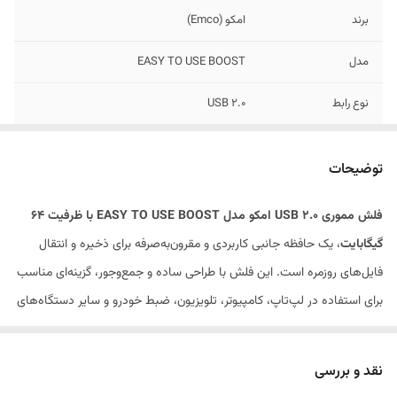
برند
امکو (Emco)
مدل
EASY TO USE BOOST
نوع رابط
USB 2.0
ظرفیت
64 گیگابایت
توضیحات
کاربرد
ذخیره و انتقال فایل
فلش مموری USB 2.0 امکو مدل EASY TO USE BOOST با ظرفیت 64
طراحی
کوچک، سبک و قابل حمل
گیگابایت
، یک حافظه جانبی کاربردی و مقرون‌به‌صرفه برای ذخیره و انتقال
سازگاری
لپ‌تاپ، کامپیوتر، تلویزیون، ضبط خودرو و سایر
فایل‌های روزمره است. این فلش با طراحی ساده و جمع‌وجور، گزینه‌ای مناسب
دستگاه‌های USB
برای استفاده در لپ‌تاپ، کامپیوتر، تلویزیون، ضبط خودرو و سایر دستگاه‌های
سازگار با USB محسوب می‌شود.
مناسب برای
استفاده روزمره، دانشجویی و اداری
نقد و بررسی