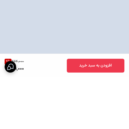
9
%
464,000
افزودن به سبد خرید
419,000
برگشت به بالا