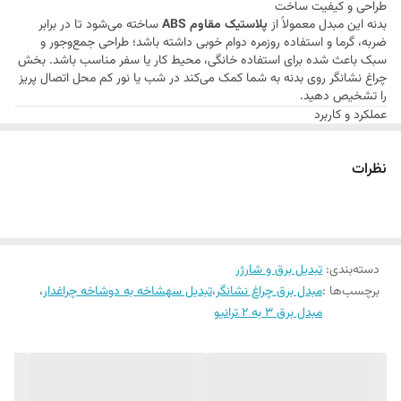
طراحی و کیفیت ساخت
بدنه این مبدل معمولاً از
پلاستیک مقاوم ABS
ساخته می‌شود تا در برابر
ضربه، گرما و استفاده روزمره دوام خوبی داشته باشد؛ طراحی جمع‌وجور و
سبک باعث شده برای استفاده خانگی، محیط کار یا سفر مناسب باشد. بخش
چراغ نشانگر روی بدنه به شما کمک می‌کند در شب یا نور کم محل اتصال پریز
را تشخیص دهید.
عملکرد و کاربرد
مبدل برق چـراغ‌دار ترانیو برای زمانی که شما دستگاهی با
سوکت سه‌شاخه
دارید و پریزهای خانه‌تان
دو‌شاخه
هستند، کاربرد دارد. با استفاده از این
نظرات
تبدیل می‌توانید:
شارژر موبایل، لپ‌تاپ، پاوربانک و دیگر لوازم را به پریز برق وصل کنید
در
نور کم یا شب
با کمک چراغ نشانگر محل اتصال را راحت پیدا کنید
از دستگاه‌های دارای استاندارد
3شاخه خارجی
در ایران استفاده کنید
این تبدیل برق ساده ولی کاربردی نیازهای روزمره برق‌رسانی را پوشش می‌دهد
بدون نیاز به ابزار اضافه.
دسته‌بندی
:
تبدیل برق و شارژر
مزایا و معایب
برچسب‌ها :
مبدل برق چراغ نشانگر
،
تبدیل سهشاخه به دوشاخه چراغدار
،
مزایا
امکان اتصال
مبدل برق 3 به 2 ترانیو
دوشاخه سه‌پین خارجی
به پریز دوشاخته
چراغ نشانگر روشنایی
برای سهولت استفاده در نور کم
بدنه مقاوم و سبک
مناسب برای استفاده در خانه، محل کار و سفر
معایب