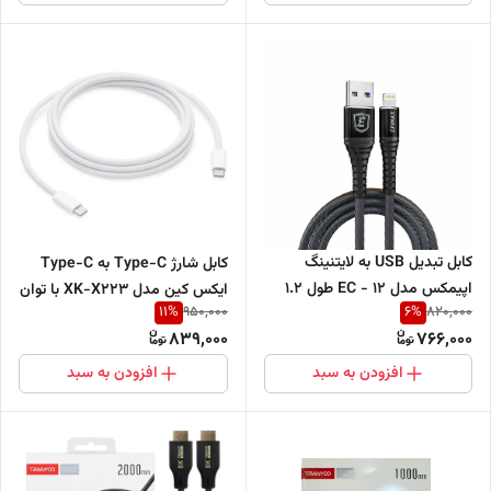
کابل تبدیل USB به لایتنینگ
کابل شارژ Type-C به Type-C
اپیمکس مدل EC - 12 طول 1.2
ایکس کین مدل XK-X223 با توان
11
%
6
%
950,000
820,000
متر
240 وات و طول 2 متر
839,000
766,000
افزودن به سبد
افزودن به سبد