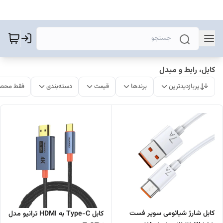
کابل، رابط و مبدل
پربازدیدترین
برندها
قیمت
دسته‌بندی
فقط محصو
کابل شارژ شیائومی سوپر فست
کابل Type-C به HDMI ترانیو مدل