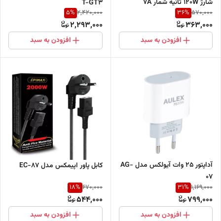
شارژ 120W ثانیه شمار 7A
T-GT3
5
%
36
%
2,420,000
570,000
2,293,000
363,000
افزودن به سبد
افزودن به سبد
آداپتور 25 وات آیولکس مدل AG-
کابل پاور اپیمکس مدل EC-87
07
18
%
31
%
670,000
1,169,000
544,000
799,000
افزودن به سبد
افزودن به سبد