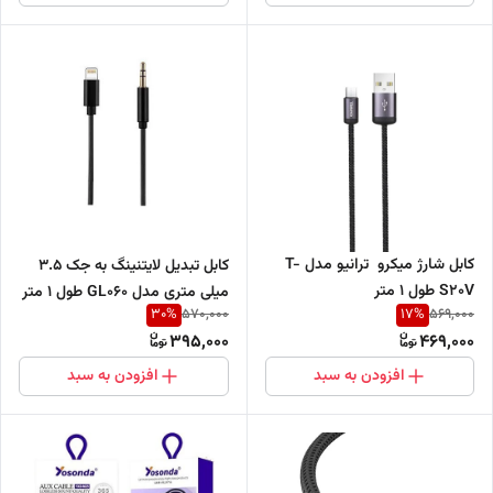
کابل شارژ میکرو ترانیو مدل T-
کابل تبدیل لایتنینگ به جک 3.5
S20V طول 1 متر
میلی متری مدل GL060 طول 1 متر
30
%
17
%
570,000
569,000
395,000
469,000
افزودن به سبد
افزودن به سبد