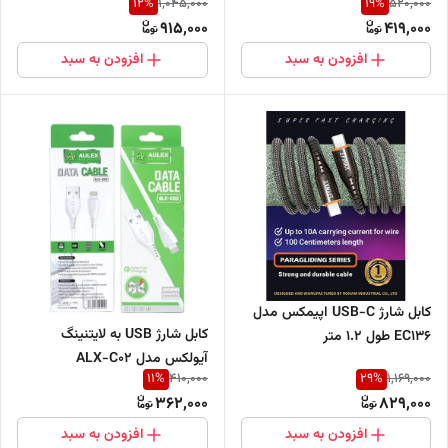
12
%
19
%
1,045,000
520,000
915,000
419,000
افزودن به سبد
افزودن به سبد
کابل شارژ USB-C اپیمکس مدل
کابل شارژ USB به لایتنینگ
EC136 طول 1.2 متر
آیولکس مدل ALX-C02
11
%
29
%
410,000
1,169,000
362,000
829,000
افزودن به سبد
افزودن به سبد