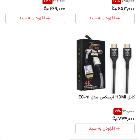
24
%
17
%
620,000
795,000
متر
469,000
653,000
افزودن به سبد
افزودن به سبد
کابل HDMI اپیمکس مدل EC-91
19
%
920,000
744,000
افزودن به سبد