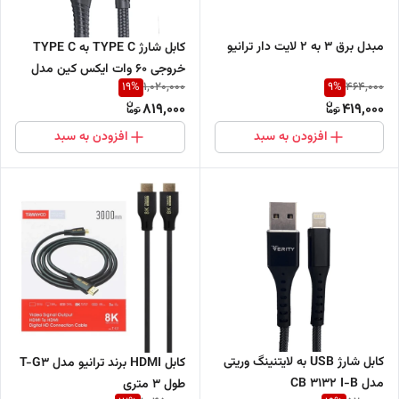
مبدل برق 3 به 2 لایت دار ترانیو
کابل شارژ TYPE C به TYPE C
خروجی 60 وات ایکس کین مدل
19
%
9
%
1,020,000
464,000
XK-X135
819,000
419,000
افزودن به سبد
افزودن به سبد
کابل شارژ USB به لایتنینگ وریتی
کابل HDMI برند ترانیو مدل T-G3
مدل CB 3132 I-B
طول 3 متری