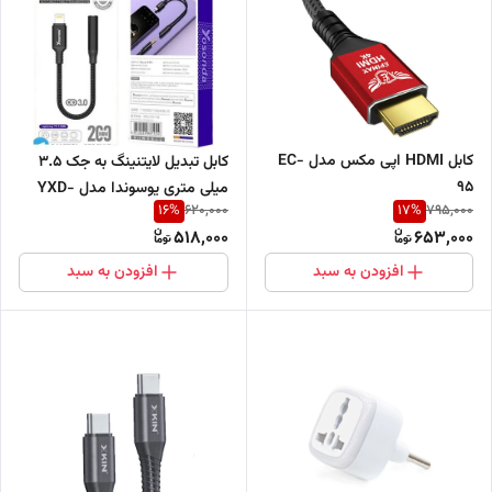
کابل HDMI اپی مکس مدل EC-
کابل تبدیل لایتنینگ به جک 3.5
95
میلی متری یوسوندا مدل YXD-
16
%
17
%
620,000
795,000
M25
518,000
653,000
افزودن به سبد
افزودن به سبد