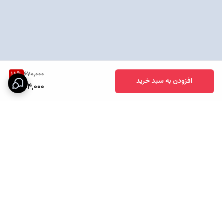
18
%
670,000
افزودن به سبد خرید
544,000
برگشت به بالا