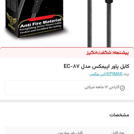
کابل پاور اپیمکس مدل EC-87
برند:
EPIMAX/اپی مکس
گارانتی 12 ماهه شرکتی
مشخصات
نوع کابل
کابل پاور سه پین