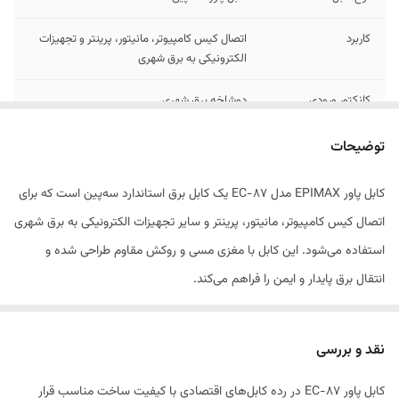
کاربرد
اتصال کیس کامپیوتر، مانیتور، پرینتر و تجهیزات
الکترونیکی به برق شهری
کانکتور ورودی
دوشاخه برق شهری
کانکتور خروجی
سوکت پاور 3 پین (IEC C13)
توضیحات
جنس مغزی
سیم مسی با رسانایی بالا
کابل پاور EPIMAX مدل EC-87 یک کابل برق استاندارد سه‌پین است که برای
اتصال کیس کامپیوتر، مانیتور، پرینتر و سایر تجهیزات الکترونیکی به برق شهری
روکش کابل
PVC مقاوم در برابر حرارت و پارگی
استفاده می‌شود. این کابل با مغزی مسی و روکش مقاوم طراحی شده و
طول کابل
2 متر
انتقال برق پایدار و ایمن را فراهم می‌کند.
تحمل جریان
مناسب برای پاور و تجهیزات پرمصرف
نقد و بررسی
ویژگی ایمنی
ضد حریق و مقاوم در برابر نوسانات برق
کابل پاور EC-87 در رده کابل‌های اقتصادی با کیفیت ساخت مناسب قرار