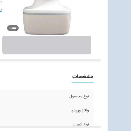
قا
سا
نم
مشخصات
نوع محصول
ولتاژ ورودی
نوع اتصال