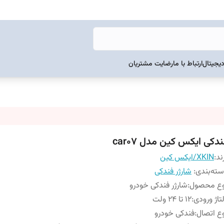
دیجیتال
ارتباط با ما
رضایت مشتریان
دکی ایکس کین مدل car07
ند:
XKIN/ایکس کین
ته‌بندی
:
شارژر فندکی
وع محصول
:
شارژر فندکی خودرو
تاژ ورودی
:
12 تا 24 ولت
ع اتصال
:
فندکی خودرو