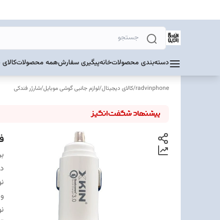
دسته‌بندی محصولات
خانه
پیگیری سفارش
همه محصولات
کالای 
radvinphone
/
کالای دیجیتال
/
لوازم جانبی گوشی موبایل
/
شارژر فندکی
فن
بر
دس
ن
ول
نو