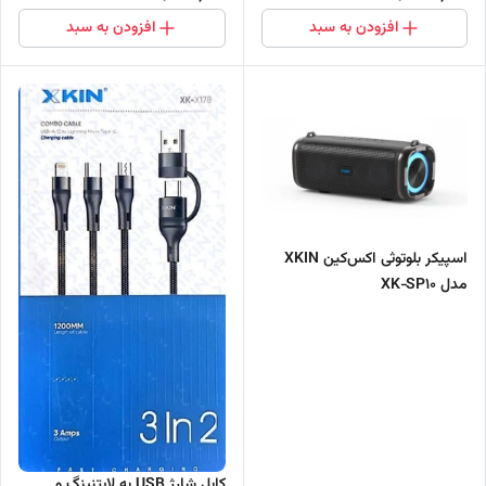
افزودن به سبد
افزودن به سبد
اسپیکر بلوتوثی اکس‌کین XKIN
مدل XK‑SP10
کابل شارژ USB به لایتنینگ و