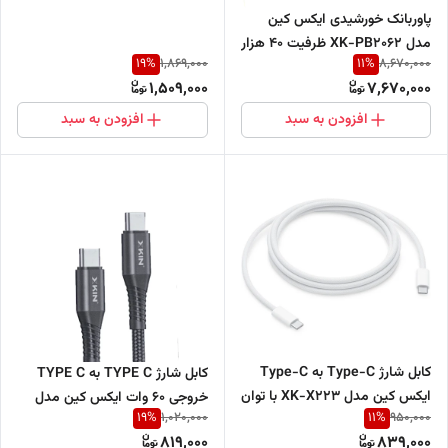
پاوربانک خورشیدی ایکس کین
مدل XK-PB2062 ظرفیت 40 هزار
19
%
11
%
1,869,000
8,670,000
میلی‌آمپر ساعت
1,509,000
7,670,000
افزودن به سبد
افزودن به سبد
کابل شارژ Type-C به Type-C
کابل شارژ TYPE C به TYPE C
ایکس کین مدل XK-X223 با توان
خروجی 60 وات ایکس کین مدل
19
%
11
%
1,020,000
950,000
240 وات و طول 2 متر
XK-X135
819,000
839,000