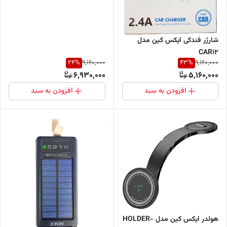
شارژر فندکی ایکس کین مدل
CAR12
24
%
43
%
9,160,000
9,160,000
6,930,000
5,160,000
افزودن به سبد
افزودن به سبد
هولدر ایکس کین مدل HOLDER-