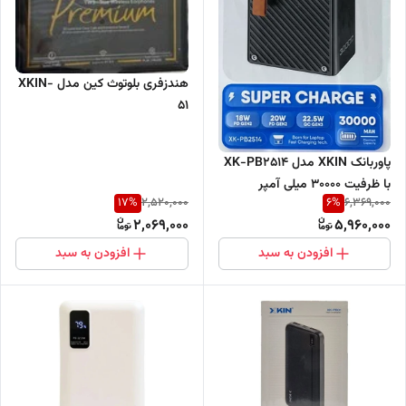
هندزفری بلوتوث کین مدل XKIN-
51
پاوربانک XKIN مدل XK-PB2514
با ظرفیت 30000 میلی آمپر
17
%
6
%
2,520,000
6,369,000
2,069,000
5,960,000
افزودن به سبد
افزودن به سبد