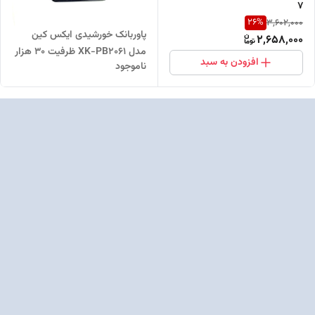
7
26
%
3,602,000
پاوربانک خورشیدی ایکس کین
2,658,000
مدل XK-PB2061 ظرفیت ۳۰ هزار
افزودن به سبد
ناموجود
میلی‌آمپر ساعت