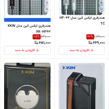
هندزفری ایکس کین مدل HF-44
TC
هندزفری ایکس کین مدل XKIN
XK-HF43
25
%
42
%
869,000
1,169,000
651,000
669,000
افزودن به سبد
افزودن به سبد