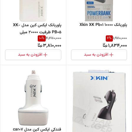
پاوربانک Xkin XK Pb01 10000
پاوربانک ایکس کین مدل XK-
PB05 ظرفیت 20000 میلی
10
%
6
%
4,270,000
1,970,000
آمپرساعت
3,810,000
1,834,000
افزودن به سبد
افزودن به سبد
فندکی ایکس کین مدل car07