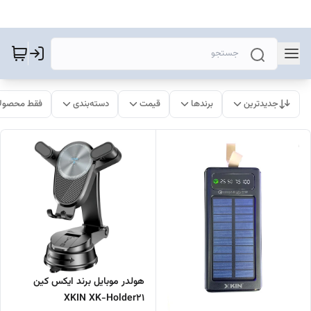
جدیدترین
برندها
قیمت
دسته‌بندی
فقط محصولا
هولدر موبایل برند ایکس کین
XKIN XK-Holder21