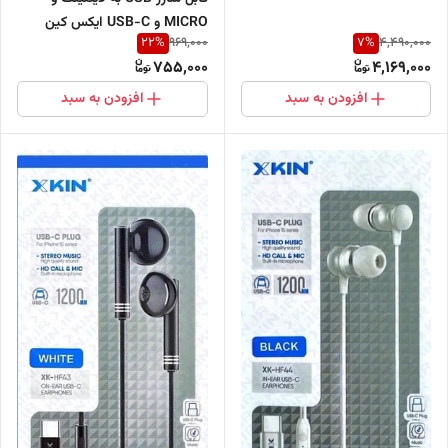
MICRO و USB-C ایکس کین
22
%
7
%
969,000
4,490,000
مدل XK-X178 طول 1.2 متر
755,000
4,169,000
افزودن به سبد
افزودن به سبد