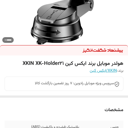
هولدر موبایل برند ایکس کین XKIN XK-Holder21
برند:
XKIN/ایکس کین
سرویس ویژه موبایل رادوین: 7 روز تضمین بازگشت کالا
مشخصات
جنس
پلاستیک فشرده و باکیفیت (ABS)