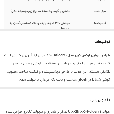
نوع نصب
مکشی یا گیره‌ای (بسته به نوع زیرمجموعه مدل)
قابلیت‌ها
چرخش ۳۶۰ درجه، پایداری بالا، دسترسی آسان به
پورت‌ها
سازگاری
ناسب برای طیف وسیعی از گوشی‌های هوشمند
توضیحات
هولدر موبایل ایکس کین مدل XK-Holder21
ابزاری ایده‌آل برای کسانی است
که به دنبال افزایش ایمنی و سهولت در استفاده از گوشی موبایل در حین
رانندگی هستند. این هولدر با طراحی مهندسی‌شده و کیفیت ساخت مطلوب،
گوشی شما را در زاویه‌ای مناسب و ثابت نگه می‌دارد تا بتوانید بدون
حواس‌پرتی، به مسیر یابی (GPS) یا تماس‌های ضروری خود بپردازید.
نقد و بررسی
هولدر
XKIN XK-Holder21
با تمرکز بر پایداری و سهولت کاربری طراحی شده