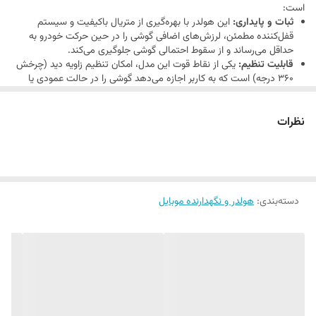
است:
ثبات و پایداری:
این هولدر با بهره‌گیری از متریال باکیفیت و سیستم
قفل‌کننده مطمئن، لرزش‌های اضافی گوشی را در حین حرکت خودرو به
حداقل می‌رساند و از سقوط احتمالی گوشی جلوگیری می‌کند.
قابلیت تنظیم:
یکی از نقاط قوت این مدل، امکان تنظیم زاویه دید (چرخش
۳۶۰ درجه) است که به کاربر اجازه می‌دهد گوشی را در حالت عمودی یا
افقی، دقیقاً مطابق با نیاز خود قرار دهد.
طراحی ارگونومیک:
بازوهای نگهدارنده به گونه‌ای طراحی شده‌اند که به
نظرات
دکمه‌های کناری گوشی دسترسی داشته باشند و در عین حال گوشی را
محکم در جای خود نگه دارند.
نصب آسان:
نصب این هولدر بسیار سریع و ساده است و با اکثر خودروها
و ابعاد گوشی‌های هوشمند سازگاری دارد.
کاربری:
علاوه بر محیط خودرو، می‌توان از این محصول در محیط کار یا روی
میز نیز برای مشاهده محتوای تصویری استفاده کرد.
دسته‌بندی
:
هولدر و نگهدارنده موبایل