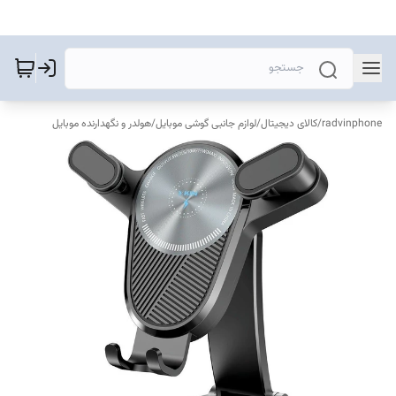
radvinphone
/
کالای دیجیتال
/
لوازم جانبی گوشی موبایل
/
هولدر و نگهدارنده موبایل