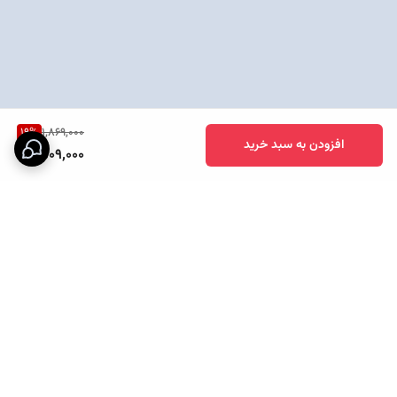
19
%
1,869,000
افزودن به سبد خرید
1,509,000
برگشت به بالا