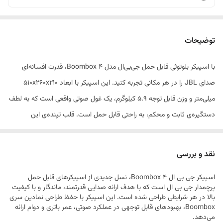
توضیحات
با اسپیکر بلوتوثی قابل حمل جی‌بی‌ال مدل Boombox 4، قدرت افسانه‌ای
صدای JBL را در هر مکانی تجربه کنید. این اسپیکر با ابعاد ۵۱۰x۲۶۰x۲۱۰
میلی‌متر و وزن قابل توجه ۵.۹ کیلوگرم، یک غول صوتی واقعی است که به لطف
دستگیره‌ی ثابت و محکم، به راحتی قابل حمل است. قلب تپنده‌ی این
دستگاه، توان خروجی شگفت‌انگیز ۲۱۰ وات است که از طریق چهار درایور (دو
ووفر ۵ اینچی و دو تیوتر) و سه رادیاتور پسیو، صدایی شفاف با بیسی عمیق و
نقد و بررسی
کوبنده (در دو حالت Deep و Punchy) ارائه می‌دهد. فناوری نوآورانه AI
اسپیکر جی بی ال Boombox 4، نسل جدیدی از اسپیکرهای قابل حمل
Sound Boost نیز به صورت هوشمند کیفیت صدا را بهینه می‌کند. بدنه این
پرچمدار جی بی ال است که با هدف ارائه صدایی قدرتمند، ماندگار و با کیفیت
اسپیکر که از پلاستیک بازیافتی ساخته شده، دارای استاندارد بالای IP68 است؛
بالا در هر شرایطی طراحی شده است. این اسپیکر با حفظ طراحی نمادین سری
Boombox، بهبودهای قابل توجهی در عملکرد صوتی، عمر باتری و دوام ارائه
به این معنی که در برابر نفوذ گرد و غبار و غوطه‌وری کامل در آب تا عمق ۱.۵
می‌دهد.