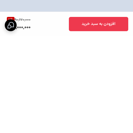
11
%
90,170,000
افزودن به سبد خرید
80,000,000
برگشت به بالا