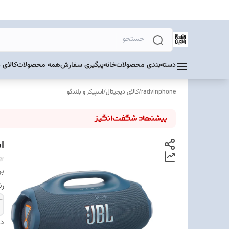
دسته‌بندی محصولات
خانه
پیگیری سفارش
همه محصولات
کالای 
radvinphone
/
کالای دیجیتال
/
اسپیکر و بلندگو
اس
er
بر
ر
دس