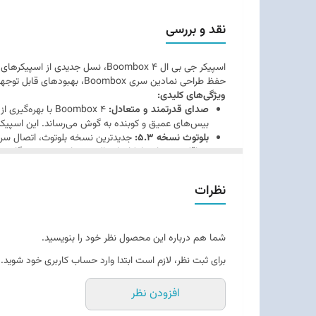
نقد و بررسی
می‌شود و با پشت
اسپیکر جی بی ال Boombox 4، نسل
دسترس است.
حفظ طراحی نمادین سری Boombox، بهبودهای قابل توجهی در عملکرد صوتی، عمر باتری و دوام ارائه می‌دهد.
ویژگی‌های کلیدی:
صدای قدرتمند و متعادل:
بیس‌های عمیق و کوبنده به گوش می‌رساند. این اسپیکر 
بلوتوث نسخه 5.3:
جدیدترین نسخه بلوتوث، اتصال سریع‌
حداقل می‌رساند. امکان اتصال همزمان به دو دستگاه، جا
عمر باتری طولانی:
ombox 4
روزهای پرماجرا تبدیل می‌کند.
نظرات
مقاومت در برابر آب و گرد و غبار (IP67):
Boombox 4 را برای استفاده در ساحل، کنار استخر، یا هر محیط بیرونی دیگر، بدون نگرانی از آسیب دیدگی، مناسب می‌سازد.
طراحی مستحکم و قابل حمل:
مقاومت خوبی از خود نشان می‌دهد.
شما هم درباره این محصول نظر خود را بنویسید.
قابلیت اتصال چندگانه:
برای ثبت نظر، لازم است ابتدا وارد حساب کاربری خود شوید.
قدرتمندتری را در فضاهای بزرگتر تجربه کنید.
حالت اکولایزر داخلی:
افزودن نظر
نمایید.
قابلیت شارژ معکوس:
در مواقع ضروری، می‌توانید از با