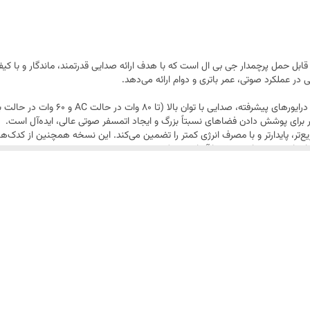
یبانی از فناوری JBL Auracast، می‌توانید آن را به اسپیکرهای سازگار دیگر متصل کرده و صدایی فراگیرتر ایجا
 جدیدی از اسپیکرهای قابل حمل پرچمدار جی بی ال است که با هدف ارائه صدایی قدرتمند، ماندگار
Boombox 4 با بهره‌گیری از درایورهای 
برای پوشش دادن فضاهای نسبتاً بزرگ و ایجاد اتمسفر صوتی عالی، ایده‌آل است.
تر، پایدارتر و با مصرف انرژی کمتر را تضمین می‌کند. این نسخه همچنین از کدک‌های
بجایی بین منابع پخش را آسان‌تر می‌کند.
Bo قادر است تا 24 ساعت پخش مداوم موسیقی را با یک بار شارژ کامل فراهم کند. این عمر باتری طول
با وجود قدرت و ابعاد، Boombox 4 با طراحی ارگونومیک و دستگیره محکم، حمل و نقل آن را 
با استفاده از اپلیکیشن JBL Portable، 
تری اسپیکر برای شارژ کردن دستگاه‌های دیگر خود مانند گوشی موبایل یا تبلت استفاده