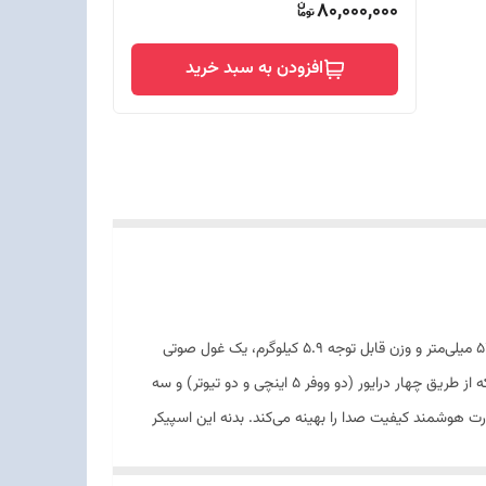
80,000,000
افزودن به سبد خرید
با اسپیکر بلوتوثی قابل حمل جی‌بی‌ال مدل Boombox 4، قدرت افسانه‌ای صدای JBL را در هر مکانی تجربه کنید. این اسپیکر با ابعاد ۵۱۰x۲۶۰x۲۱۰ میلی‌متر و وزن قابل توجه ۵.۹ کیلوگرم، یک غول صوتی
واقعی است که به لطف دستگیره‌ی ثابت و محکم، به راحتی قابل حمل است. قلب تپنده‌ی این دستگاه، توان خروجی شگفت‌انگیز ۲۱۰ وات است که از طریق چهار درایور (دو ووفر ۵ اینچی و دو تیوتر) و سه
 بیسی عمیق و کوبنده (در دو حالت Deep و Punchy) ارائه می‌دهد. فناوری نوآورانه AI Sound Boost نیز به صورت هوشمند کیفیت صدا را بهینه می‌کند. بدنه این اسپیکر
که از پلاستیک بازیافتی ساخته شده، دارای استاندارد بالای IP68 است؛ به این معنی که در برابر نفوذ گرد و غبار و غوطه‌وری کامل در آب تا عمق ۱.۵ متر به مدت ۳۰ دقیقه کاملاً مقاوم است و آن را برای