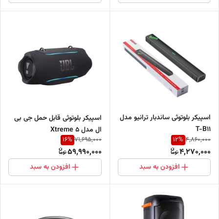
اسپیکر بلوتوثی ساندبار ترانیو مدل
اسپیکر بلوتوثی قابل حمل جی بی
T-B11
ال مدل Xtreme 5
16
%
12
%
71,695,000
4,860,000
59,990,000
4,270,000
افزودن به سبد
افزودن به سبد