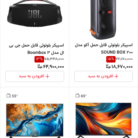
اسپیکر بلوتوثی قابل حمل آکو مدل
اسپیکر بلوتوثی قابل حمل جی بی
SOUND BOX 200
ال مدل Boombox 3
13
%
15
%
75,348,000
22,170,000
64,900,000
18,670,000
افزودن به سبد
افزودن به سبد