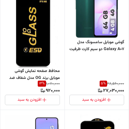
گوشی موبایل سامسونگ مدل
Galaxy A07 دو سیم کارت ظرفیت
64 گیگابایت و رم 4 گیگابایت
محافظ صفحه نمایش گوشی
موبایل برند OG مدل شفاف ضد
14
%
5
%
1,070,000
28,560,000
خش و ضد ضربه (فروش عمده
920,000
27,030,000
حداقل 10 عدد)
افزودن به سبد
افزودن به سبد