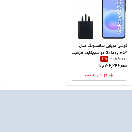
گوشی موبایل سامسونگ مدل
Galaxy A57 دو سیم‌کارت ظرفیت
3
%
130,560,000
256 گیگابایت و رم 12 گیگابایت-
126,266,000
ویتنام-همراه با شارژر 45 وات
افزودن به سبد