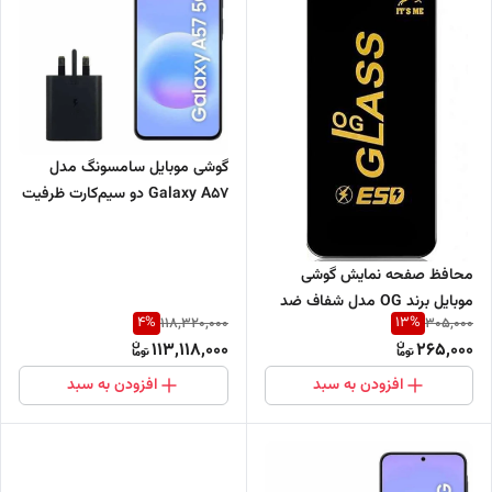
گوشی موبایل سامسونگ مدل
Galaxy A57 دو سیم‌کارت ظرفیت
256 گیگابایت و رم 8 گیگابایت -
ویتنام-همراه با شارژر 45 وات
محافظ صفحه نمایش گوشی
موبایل برند OG مدل شفاف ضد
4
%
13
%
118,320,000
305,000
خش و ضد ضربه (فروش تکی)
113,118,000
265,000
افزودن به سبد
افزودن به سبد