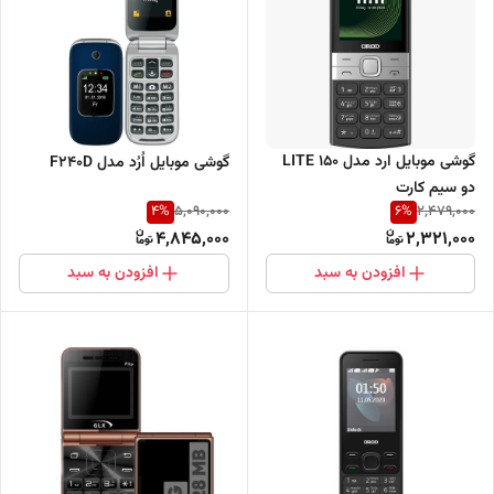
گوشی موبایل ارد مدل 150 LITE
گوشی موبایل اُرُد مدل F240D
دو سیم کارت
4
%
6
%
5,090,000
2,479,000
4,845,000
2,321,000
افزودن به سبد
افزودن به سبد