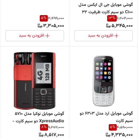
مگابایت
گوشی موبایل جی ال ایکس مدل
C100 دو سیم کارت ظرفیت 32
5
%
13
%
3,499,000
6,203,000
مگابایت
3,305,000
5,345,000
افزودن به سبد
افزودن به سبد
گوشی موبایل ارد مدل 6303 دو
گوشی موبایل نوکیا مدل 5710
سیم کارت
XpressAudio دو سیم کارت -
8
%
5
%
9,272,000
4,590,000
مونتاژ ایران
8,517,000
4,335,000