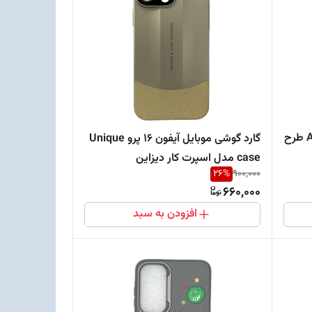
گارد گوشی موبایل سامسونگ A55 طرح
گارد گوشی موبایل آیفون 16 پرو Unique
case مدل اسپرت کار دیزاین
26
%
900,000
660,000
افزودن به سبد