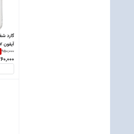
گارد شف
آیفون 17 نرمال اورجینال
%
950,000
60,000