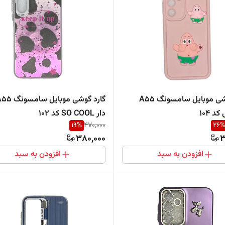
گارد گوشی موبایل سامسونگ A55
د 104
دار SO COOL کد 102
19
%
470,000
26
%
380,000
3
افزودن به سبد
افزودن به سبد