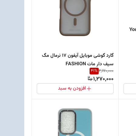
 سامسونگ Young
گارد گوشی موبایل آیفون 17 نرمال مگ
سیف دار مات FASHION
41
%
2,170,000
1,270,000
افزودن به سبد