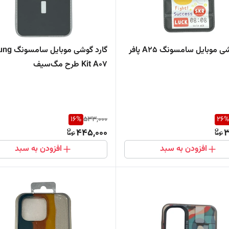
گارد گوشی موبایل سامسونگ A25 پافر
گارد گوشی موبایل
Kit A07 طرح مگ‌سیف
16
%
533,000
26
%
445,000
3
افزودن به سبد
افزودن به سبد