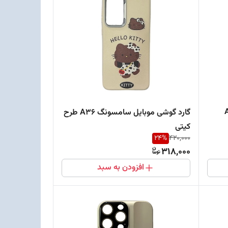
نگ A25
گارد گوشی موبایل سامسونگ A36 طرح
کیتی
24
%
420,000
318,000
افزودن به سبد