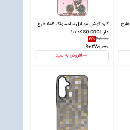
ون 13 نرمال طرح
گارد گوشی موبایل سامسونگ A06 طرح
دار SO COOL کد 101
19
%
470,000
380,000
افزودن به سبد