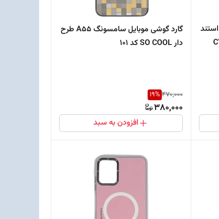
د گوشی موبایل سامسونگA16 استند
گارد گوشی موبایل سامسونگ A55 طرح
دار SO COOL کد 101
19
%
470,000
380,000
افزودن به سبد