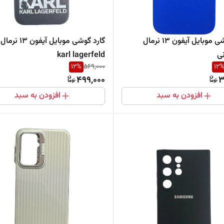
گارد گوشی موبایل آیفون 13 نرمال
گارد گوشی موبایل آیف
ی
karl lagerfeld
12
%
569,000
12
499,000
3
افزودن به سبد
افزودن به سبد