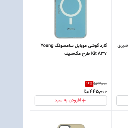
فون ۱۳ پرو حصیری
گارد گوشی موبایل سامسونگ Young
Kit A37 طرح مگ‌سیف
16
%
533,000
445,000
افزودن به سبد