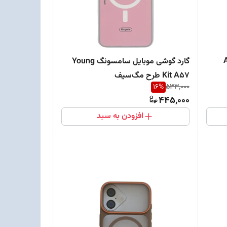
نگ A25
گارد گوشی موبایل سامسونگ Young
Kit A57 طرح مگ‌سیف
16
%
533,000
445,000
افزودن به سبد