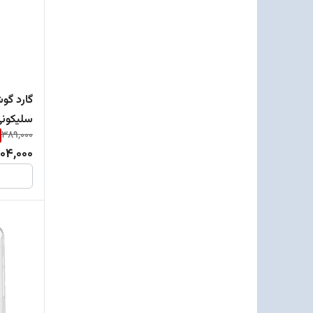
سلیکون
389,000
04,000