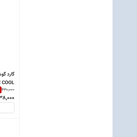
COOL کد 102
%
420,000
38,000