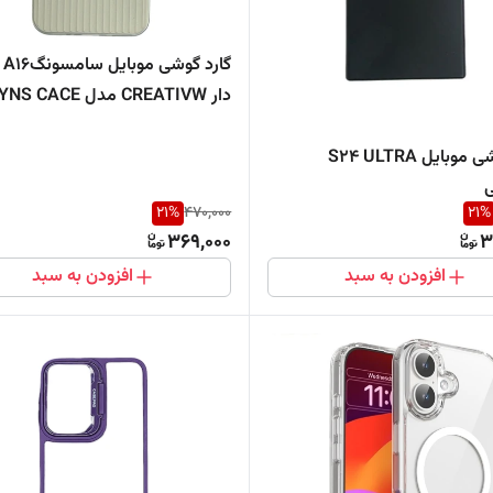
گار
دار CREATIVW مدل CYNS CACE
گارد گوشی موبایل S24 ULTRA
ی
21
%
470,000
21
%
369,000
3
افزودن به سبد
افزودن به سبد