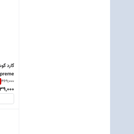
preme
469,000
39,000