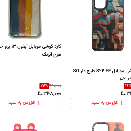
گارد گوشی موبایل آی
طرح آبرنگ
گارد گوشی موبایل S24 FE طرح دار SO
24
%
460,000
19
348,000
3
افزودن به سبد
افزودن به سبد