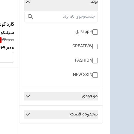
برند
apple/اپل
سیلیکون
%
420,000
CREATIVW
69,000
FASHION
NEW SKIN
SO COOL
موجودی
SPORTS CRR DESING
محدوده قیمت
Unique Case
متفرقه